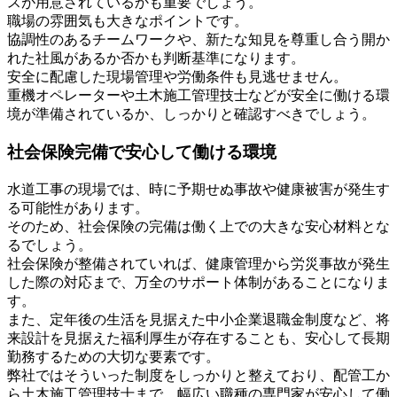
スが用意されているかも重要でしょう。
職場の雰囲気も大きなポイントです。
協調性のあるチームワークや、新たな知見を尊重し合う開か
れた社風があるか否かも判断基準になります。
安全に配慮した現場管理や労働条件も見逃せません。
重機オペレーターや土木施工管理技士などが安全に働ける環
境が準備されているか、しっかりと確認すべきでしょう。
社会保険完備で安心して働ける環境
水道工事の現場では、時に予期せぬ事故や健康被害が発生す
る可能性があります。
そのため、社会保険の完備は働く上での大きな安心材料とな
るでしょう。
社会保険が整備されていれば、健康管理から労災事故が発生
した際の対応まで、万全のサポート体制があることになりま
す。
また、定年後の生活を見据えた中小企業退職金制度など、将
来設計を見据えた福利厚生が存在することも、安心して長期
勤務するための大切な要素です。
弊社ではそういった制度をしっかりと整えており、配管工か
ら土木施工管理技士まで、幅広い職種の専門家が安心して働