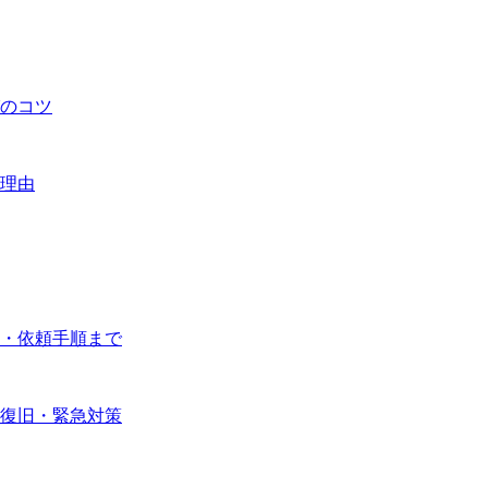
のコツ
理由
・依頼手順まで
復旧・緊急対策