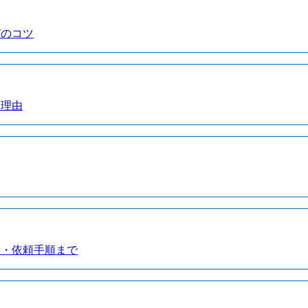
びのコツ
い理由
備・依頼手順まで