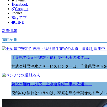
Twitter
Facebook
Google+
Pocket
B!
はてブ
LINE
新着情報
関連記事
千葉県で安定性抜群・福利厚生充実の水道工…
株式会社君津水道サービスセンターは、千葉県君津市を
急な水漏れに対応！上水道修繕工事を依頼す…
突然の水漏れというのは、家庭を襲う予期せぬトラブル