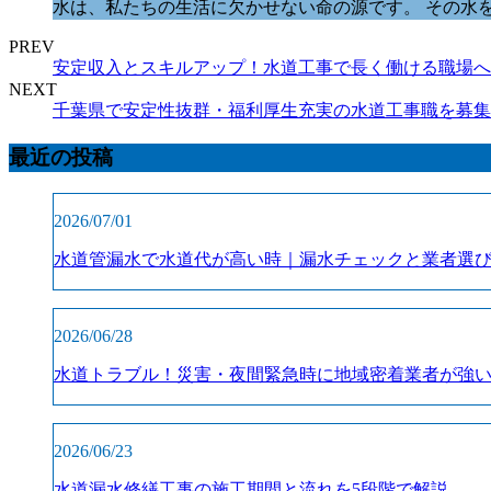
水は、私たちの生活に欠かせない命の源です。 その水
PREV
安定収入とスキルアップ！水道工事で長く働ける職場へ
NEXT
千葉県で安定性抜群・福利厚生充実の水道工事職を募集
最近の投稿
2026/07/01
水道管漏水で水道代が高い時｜漏水チェックと業者選
2026/06/28
水道トラブル！災害・夜間緊急時に地域密着業者が強
2026/06/23
水道漏水修繕工事の施工期間と流れを5段階で解説