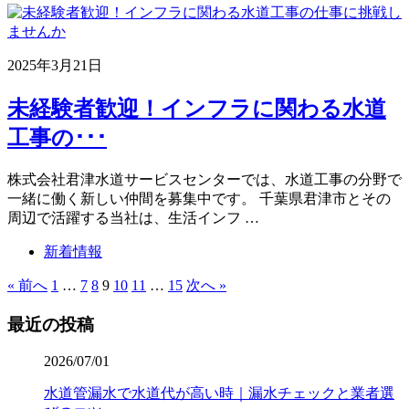
2025年3月21日
未経験者歓迎！インフラに関わる水道
工事の･･･
株式会社君津水道サービスセンターでは、水道工事の分野で
一緒に働く新しい仲間を募集中です。 千葉県君津市とその
周辺で活躍する当社は、生活インフ …
新着情報
« 前へ
1
…
7
8
9
10
11
…
15
次へ »
最近の投稿
2026/07/01
水道管漏水で水道代が高い時｜漏水チェックと業者選